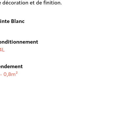
 décoration et de finition.
inte Blanc
onditionnement
4L
endement
- 0,8m²