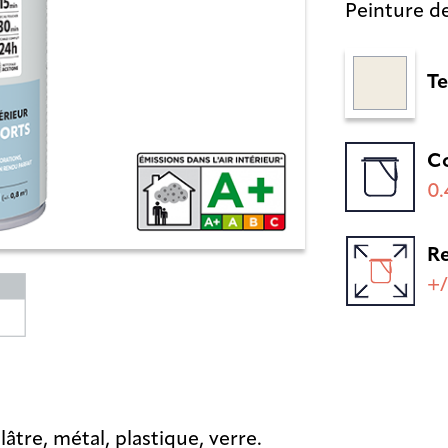
Peinture de
Te
C
0.
R
+/
lâtre, métal, plastique, verre.