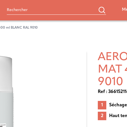
Me
00 ml BLANC RAL 9010
AERO
MAT 
9010
Ref : 3661521
Séchage
Haut te