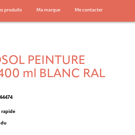
s produits
Ma marque
Me contacter
SOL PEINTURE
400 ml BLANC RAL
144474
 rapide
ndu