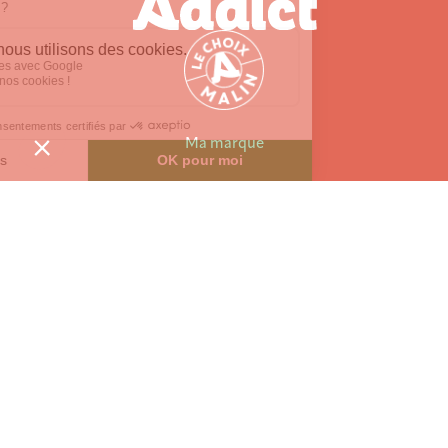
Ma marque
La marque Batir
Me contacter
Mentions légales
Vie privée
Agoravita, Création de sites internet