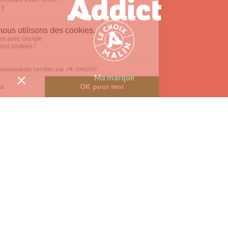
Ma marque
La marque Batir
Me contacter
Mentions légales
Vie privée
Agoravita, Création de sites internet