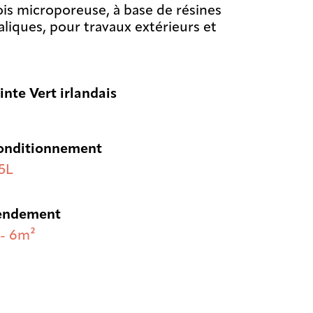
ois microporeuse, à base de résines
liques, pour travaux extérieurs et
inte Vert irlandais
onditionnement
5L
endement
- 6m²