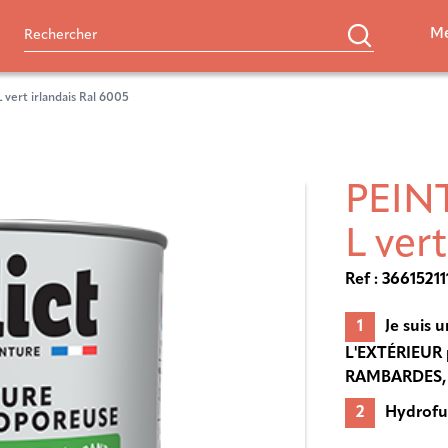
Me
vert irlandais Ral 6005
PEINT
L ver
Ref : 3661521
Je suis 
L'EXTÉRIEUR 
RAMBARDES, 
Hydrofu