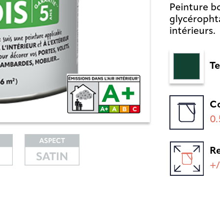
Peinture b
glycérophta
intérieurs.
Te
C
0.
R
+/